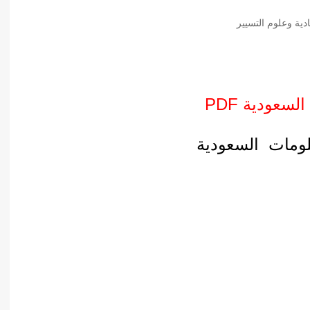
أدب عربي
ادية وعلوم التسيير
الفكر والفلسفة
الإعلام والاتصال
التنمية البشرية وتطوير الذات
دراسات في التاريخ
سعودية PDF
دراسات قانونية
علومات السعودية
علوم الفقه والحديث