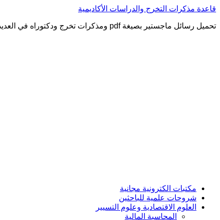
التجاوز
قاعدة مذكرات التخرج والدراسات الأكاديمية
إلى
تحميل رسائل ماجستير بصيغة pdf ومذكرات تخرج ودكتوراه في العديد من التخصصات العلمية
المحتوى
مكتبات الكترونية مجانية
شروحات علمية للباحثين
العلوم الاقتصادية وعلوم التسيير
المحاسبة المالية