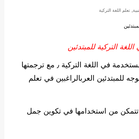
أدب عربي
بية
,
تعلم اللغة التركية
الفكر والفلسفة
الإعلام والاتصال
التنمية البشرية وتطوير الذات
دراسات في التاريخ
لغة التركية للمبتدئين
دراسات قانونية
كورس مجاني حول أهم الكلمات المستخدمة في اللغة التركية ٫ مع ترجمتها
علوم الفقه والحديث
ه للمبتدئين العربالراغبين في تعلم
حفظ الكلمات جيدا٫ حتى تتمكن من استخدامها في تكوين جمل