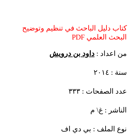
كتاب دليل الباحث في تنظيم وتوضيح
البحث العلمي PDF
من اعداد :
داود بن درويش
سنة : ٢٠١٤
عدد الصفحات : ٣٣٣
الناشر : غ\ م
نوع الملف : بي دي اف