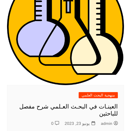
منهجية البحث العلمي
العينـات في البحـث العـلمي شرح مفصل
للباحثين
admin
يونيو 23, 2023
0