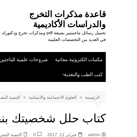
لتجاوز
لى
قاعدة مذكرات التخرج
لمحتوى
والدراسات الأكاديمية
تحميل رسائل ماجستير بصيغة pdf ومذكرات تخرج ودكتوراه
في العديد من التخصصات العلمية
مكتبات الكترونية مجانية
شروحات علمية للباحثين
كتب الطب والتغذية
علوم الزراعة
الرئيسية
العلوم الاجتماعية والانسانية
التنمية البش
كتاب حلل شخصيتك بنفسك
admin
فبراير 11, 2017
0
التنمية البشر