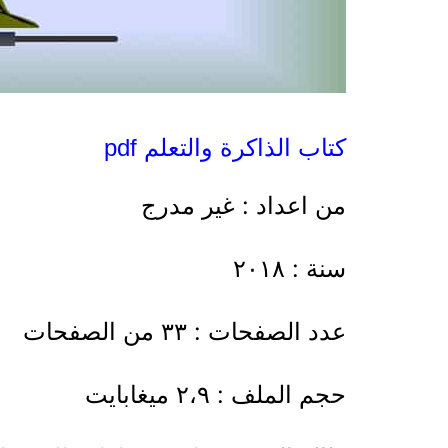
كتاب الذاكرة والتعلم pdf
من اعداد : غير مدرج
سنة : ٢٠١٨
عدد الصفحات : ٣٣ من الصفحات
حجم الملف : ٢،٩ ميغابايت