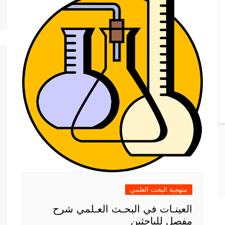
منهجية البحث العلمي
العينـات في البحـث العـلمي شرح
مفصل للباحثين