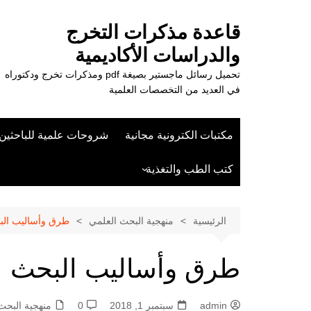
لتجاوز
لى
قاعدة مذكرات التخرج
لمحتوى
والدراسات الأكاديمية
تحميل رسائل ماجستير بصيغة pdf ومذكرات تخرج ودكتوراه
في العديد من التخصصات العلمية
مكتبات الكترونية مجانية
شروحات علمية للباحثين
كتب الطب والتغذية
علوم الزراعة
الرئيسية
منهجية البحث العلمي
طرق وأساليب البحث
طرق وأساليب البحث العل
admin
سبتمبر 1, 2018
0
منهجية البحث