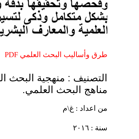
طرق وأساليب البحث العلمي PDF
التصنيف : منهجية البحث ا
مناهج البحث العلمي.
من اعداد : غ\م
سنة : ٢٠١٦