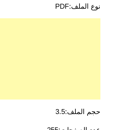
نوع الملف:PDF
حجم الملف:3.5
عدد الصفحات:255