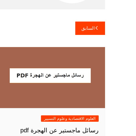
تصفّح
السابق
المقالات
العلوم الاقتصادية وعلوم التسيير
رسائل ماجستير عن الهجرة pdf