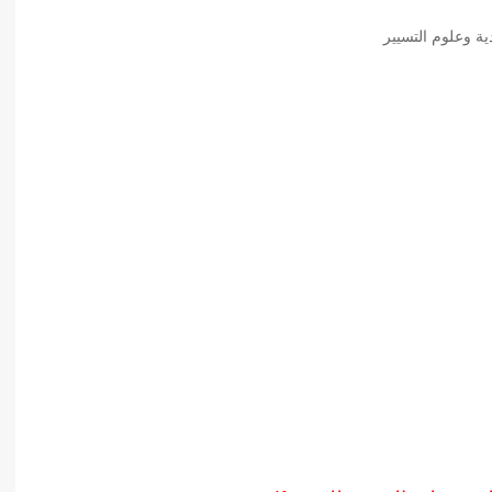
أدب عربي
ية وعلوم التسيير
الفكر والفلسفة
الإعلام والاتصال
التنمية البشرية وتطوير الذات
دراسات في التاريخ
دراسات قانونية
علوم الفقه والحديث