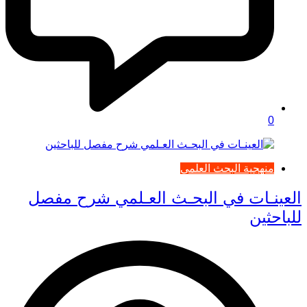
0
منهجية البحث العلمي
العينـات في البحـث العـلمي شرح مفصل
للباحثين