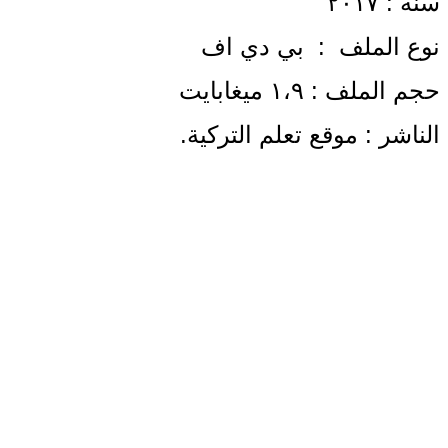
سنة : ٢٠١٧
نوع الملف : بي دي اف
حجم الملف : ١،٩ ميغابايت
الناشر : موقع تعلم التركية.