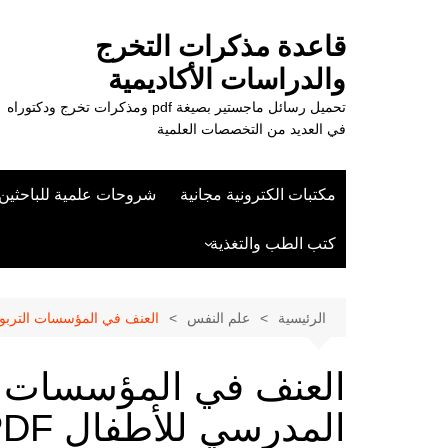
لتجاوز
لى
قاعدة مذكرات التخرج
لمحتوى
والدراسات الأكاديمية
تحميل رسائل ماجستير بصيغة pdf ومذكرات تخرج ودكتوراه
في العديد من التخصصات العلمية
مكتبات الكترونية مجانية
شروحات علمية للباحثين
كتب الطب والتغذية
علوم الزراعة
الرئيسية
علم النفس
العنف في المؤسسات التربوية
العنف في المؤسسات ال
المدرسي للأطفال PDF