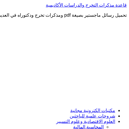
التجاوز
قاعدة مذكرات التخرج والدراسات الأكاديمية
إلى
تحميل رسائل ماجستير بصيغة pdf ومذكرات تخرج ودكتوراه في العديد من التخصصات العلمية
المحتوى
مكتبات الكترونية مجانية
شروحات علمية للباحثين
العلوم الاقتصادية وعلوم التسيير
المحاسبة المالية