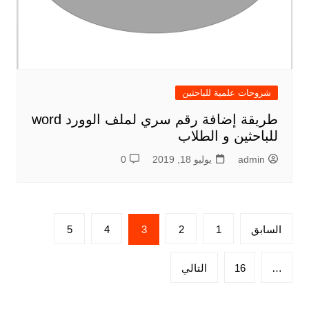
شروحات علمية للباحثين
طريقة إضافة رقم سري لملف الوورد word
للباحثين و الطلاب
admin
يوليو 18, 2019
0
تعدد
السابق
1
2
3
4
5
صفحات
المقالات
…
16
التالي