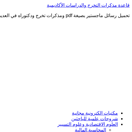
التجاوز
قاعدة مذكرات التخرج والدراسات الأكاديمية
إلى
تحميل رسائل ماجستير بصيغة pdf ومذكرات تخرج ودكتوراه في العديد من التخصصات العلمية
المحتوى
مكتبات الكترونية مجانية
شروحات علمية للباحثين
العلوم الاقتصادية وعلوم التسيير
المحاسبة المالية