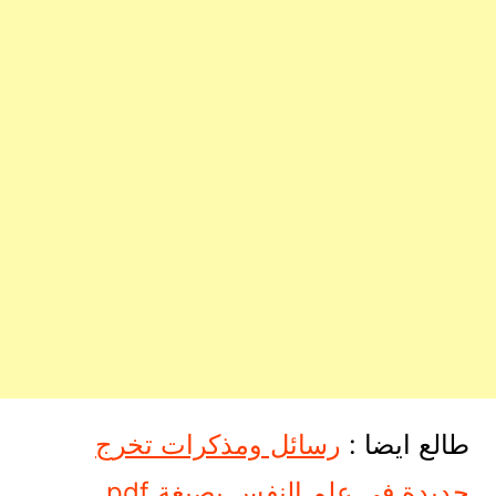
طالع ايضا :
رسائل ومذكرات تخرج
جديدة في علم النفس بصيغة pdf