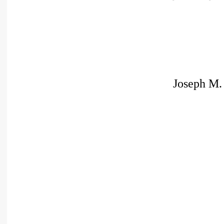
أدب عربي
الفكر والفلسفة
الإعلام والاتصال
التنمية البشرية وتطوير الذات
دراسات في التاريخ
Joseph M.
دراسات قانونية
علوم الفقه والحديث