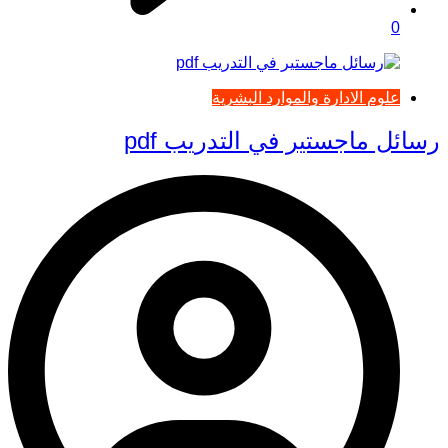
0
علوم الادارة والموارد البشرية
رسائل ماجستير في التدريب pdf