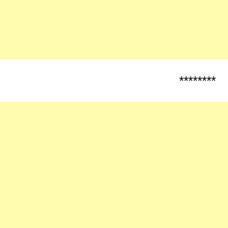
********