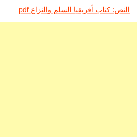
النص: كتاب أفريقيا السلم والنزاع pdf