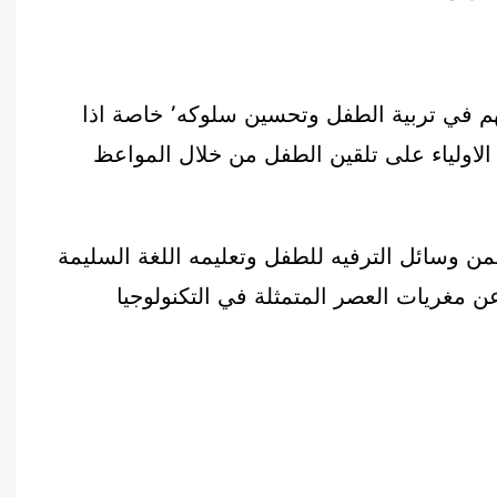
أدب عربي
الفكر والفلسفة
الإعلام والاتصال
لا شك في أن قصص الاطفال تلعب دور مهم في تربية الطفل وتحسين سلوكه٬ خاصة اذا
التنمية البشرية وتطوير الذات
اولياء على تلقين الطفل من خلال المواعظ
دراسات في التاريخ
دراسات قانونية
علوم الفقه والحديث
 وسائل الترفيه للطفل وتعليمه اللغة السليمة
ن مغريات العصر المتمثلة في التكنولوجيا