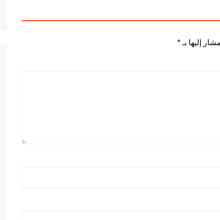
شار إليها بـ
*