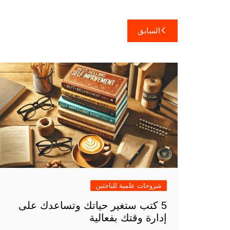
تصفّح
السابق
المقالات
شروحات علمية للباحثين
5 كتب ستغير حياتك وتساعدك على
إدارة وقتك بفعالية