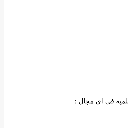
أدب عربي
الفكر والفلسفة
الإعلام والاتصال
التنمية البشرية وتطوير الذات
دراسات في التاريخ
دراسات قانونية
علوم الفقه والحديث
ية في اي مجال :