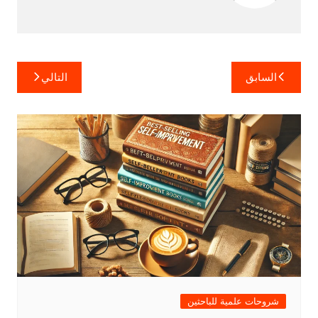
تصفّح
السابق
التالي
المقالات
شروحات علمية للباحثين