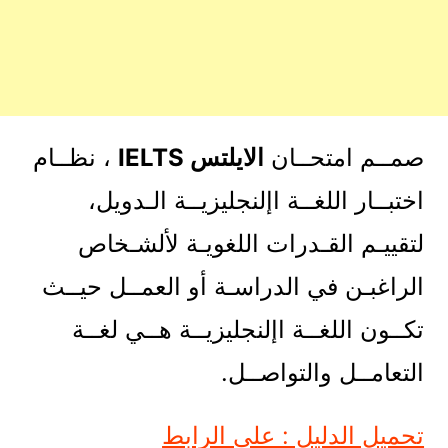
صمــم امتحــان
الايلتس IELTS
، نظــام
اختبــار اللغــة اإلنجليزيــة الـدويل،
لتقييـم القـدرات اللغويـة لألشـخاص
الراغبـن في الدراسـة أو العمــل حيــث
تكــون اللغــة اإلنجليزيــة هــي لغــة
التعامــل والتواصــل.
تحميل الدليل : على الرابط