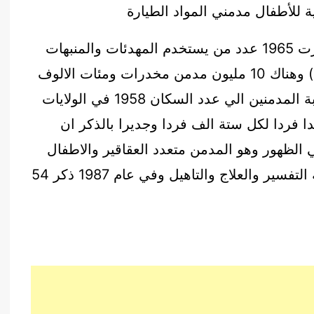
 للأطفال مدمني المواد الطيارة
الوصف : مشكلة البحث : عالميا : يقدر فورت 1965 عدد من يستخدم المهدئات والمنبهات
في العالم عام 1962 بحوالي (5 مليون فرد) وهناك 10 مليون مدمن مخدرات ومئات الالوف
ممن يستخدمون عقاقير الهلوسة وتبلغ نسبة المدمنين الي عدد السكان 1958 في الولايات
دا فردا لكل ستة الف فردا وجديرا بالذكر ان
الظهور وهو المدمن متعدد العقاقير والاطفال
مدمني المواد الطيارة وهذا يضاعف صعوبة التفسير والعلاج والتاهيل وفي عام 1987 ذكر 54