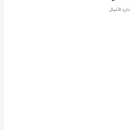
أدب عربي
ارة الأعمال
الفكر والفلسفة
الإعلام والاتصال
التنمية البشرية وتطوير الذات
دراسات في التاريخ
دراسات قانونية
علوم الفقه والحديث