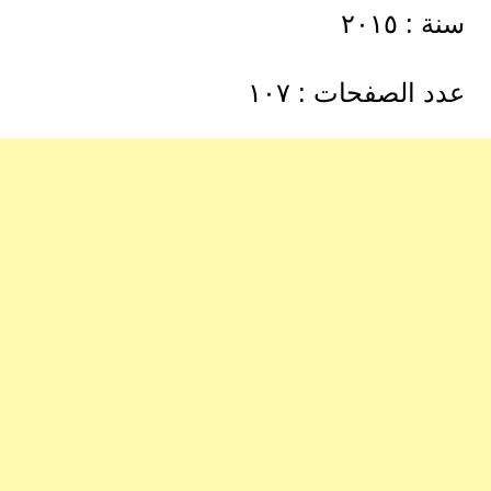
سنة : ٢٠١٥
عدد الصفحات : ١٠٧