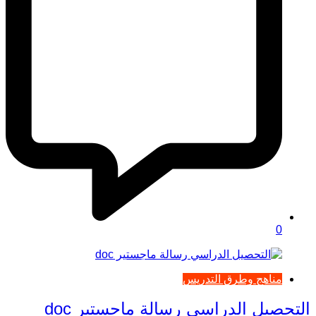
0
مناهج وطرق التدريس
التحصيل الدراسي رسالة ماجستير doc