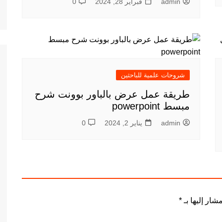
admin
فبراير 28, 2024
0
شروحات علمية للباحثين
طريقة عمل عرض بالباور بوونت شرح
مبسط powerpoint
admin
يناير 2, 2024
0
شار إليها بـ
*