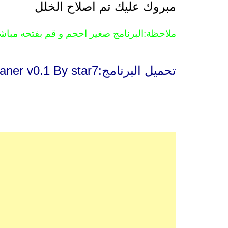
مبروك عليك تم اصلاح الخلل
ملاحظة:البرنامج صغير احجم و قم بفتحه مباشرة
تحميل البرنامج:USB Cleaner v0.1 By star7