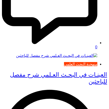
0
منهجية البحث العلمي
العينـات في البحـث العـلمي شرح مفصل
للباحثين