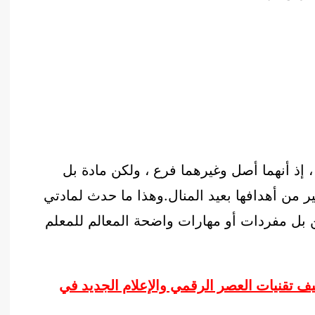
أدب عربي
الفكر والفلسفة
الإعلام والاتصال
التنمية البشرية وتطوير الذات
دراسات في التاريخ
دراسات قانونية
علوم الفقه والحديث
 ، إذ أنهما أصل وغيرهما فرع ، ولكن مادة بل
 من أهدافها بعيد المنال.وهذا ما حدث لمادتي
ن بل مفردات أو مهارات واضحة المعالم للمعلم
ف تقنيات العصر الرقمي والإعلام الجديد في