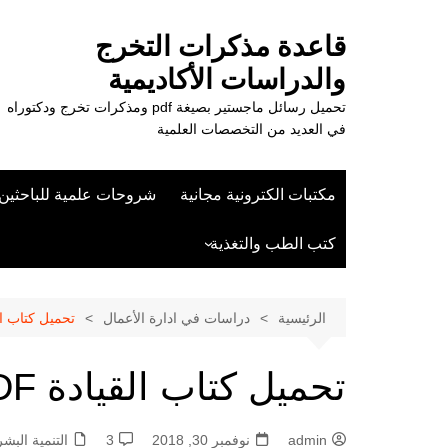
لتجاوز
لى
قاعدة مذكرات التخرج
لمحتوى
والدراسات الأكاديمية
تحميل رسائل ماجستير بصيغة pdf ومذكرات تخرج ودكتوراه
في العديد من التخصصات العلمية
مكتبات الكترونية مجانية
شروحات علمية للباحثين
كتب الطب والتغذية
علوم الزراعة
الرئيسية
دراسات في ادارة الأعمال
تحميل كتاب القي
تحميل كتاب القيادة PDF
admin
نوفمبر 30, 2018
3
التنمية البش