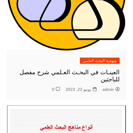
منهجية البحث العلمي
العينـات في البحـث العـلمي شرح مفصل
للباحثين
admin
يونيو 23, 2023
0