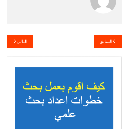
تصفّح
السابق
التالي
المقالات