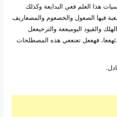
يات هذا العلم فعي البدايعة وكذلك
سعبة فيها الصعول والخصعوم والمصعاريف
هلك والقيود اليوميععة والترحيععل
دئهععا، فهععل تعنععي هذه المصطلحات
دل.