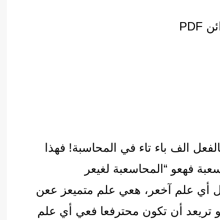
أدب عربي
الفكر والفلسفة
PDF
الإعلام والاتصال
التنمية البشرية وتطوير الذات
دراسات في التاريخ
دراسات قانونية
علوم الفقه والحديث
لفعل الف باء تاء في المحاسبة! فهذا
بة فهعو “المحاسعبة لغيعر
ال أي علم آخعر، هعي علم متميعز ععن
لو تريعد أن تكون محترفعا فعي أي علم