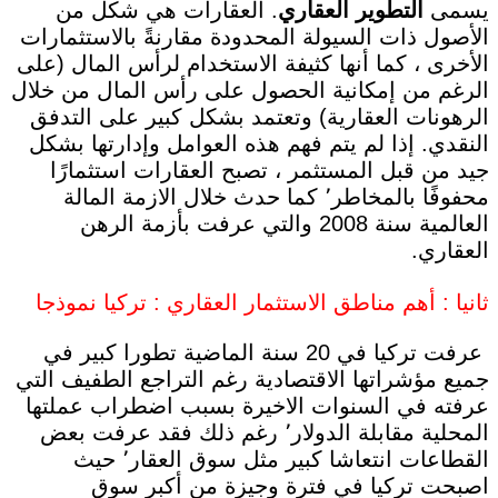
يسمى
التطوير العقاري
. العقارات هي شكل من
الأصول ذات السيولة المحدودة مقارنةً بالاستثمارات
الأخرى ، كما أنها كثيفة الاستخدام لرأس المال (على
الرغم من إمكانية الحصول على رأس المال من خلال
الرهونات العقارية) وتعتمد بشكل كبير على التدفق
النقدي. إذا لم يتم فهم هذه العوامل وإدارتها بشكل
جيد من قبل المستثمر ، تصبح العقارات استثمارًا
محفوفًا بالمخاطر٬ كما حدث خلال الازمة المالة
العالمية سنة 2008 والتي عرفت بأزمة الرهن
العقاري.
ثانيا : أهم مناطق الاستثمار العقاري : تركيا نموذجا
عرفت تركيا في 20 سنة الماضية تطورا كبير في
جميع مؤشراتها الاقتصادية رغم التراجع الطفيف التي
عرفته في السنوات الاخيرة بسبب اضطراب عملتها
المحلية مقابلة الدولار٬ رغم ذلك فقد عرفت بعض
القطاعات انتعاشا كبير مثل سوق العقار٬ حيث
اصبحت تركيا في فترة وجيزة من أكبر سوق