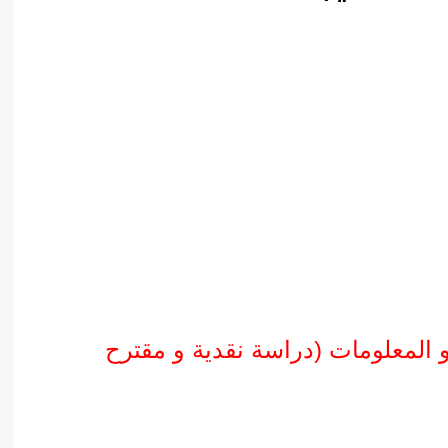
أدب عربي
الفكر والفلسفة
الإعلام والاتصال
التنمية البشرية وتطوير الذات
دراسات في التاريخ
دراسات قانونية
علوم الفقه والحديث
و المعلومات (دراسة نقدية و مقترح