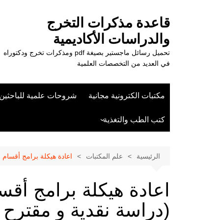
لتجاوز
لى
قاعدة مذكرات التخرج
لمحتوى
والدراسات الأكاديمية
تحميل رسائل ماجستير بصيغة pdf ومذكرات تخرج ودكتوراه
في العديد من التخصصات العلمية
مكتبات الكترونية مجانية
شروحات علمية للباحثين
كتب الطب والتغذية
علوم الزراعة
الرئيسية
علم المكتبات
اعادة هيكلة برامج أقسام ا
اعادة هيكلة برامج أقس
(دراسة نقدية و مقترح تط