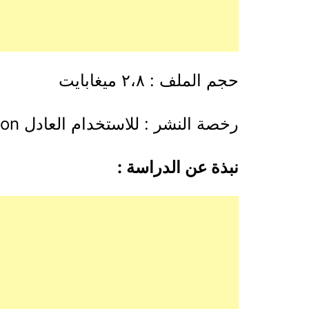
حجم الملف : ٢،٨ ميغابايت
رخصة النشر : للاستخدام العادل creative common
نبذة عن الدراسة :