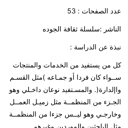
عدد الصفحات : 53
الناشر :سلسلة ثقافة الجوده
نبذة عن الدراسة :
كل من يستفيد من الخدمات والمنتجات
ســواء كان فردا أو جمـاعه )مثل القسـم
واإلدارة(. والمسـتفيد نوعان داخـلي وهو
الجـزء من المنظمــة مثل زميـل العمــل
وخارجـي وهو ليــس جزءا من المنظمــة
مثل الباحثين والموردين وغيرهم.