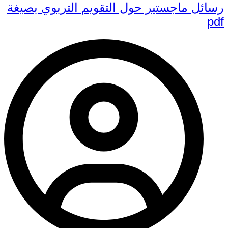
رسائل ماجستير حول التقويم التربوي بصيغة
pdf