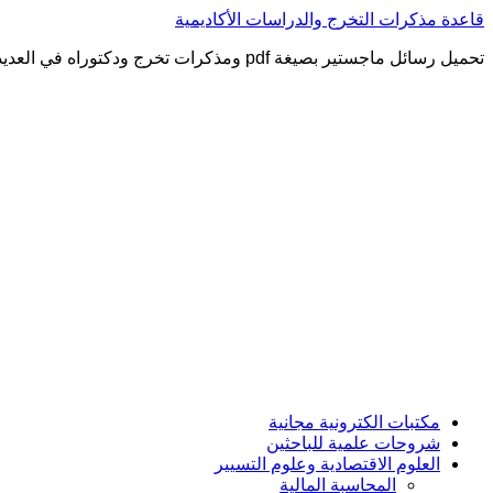
التجاوز
قاعدة مذكرات التخرج والدراسات الأكاديمية
إلى
تحميل رسائل ماجستير بصيغة pdf ومذكرات تخرج ودكتوراه في العديد من التخصصات العلمية
المحتوى
مكتبات الكترونية مجانية
شروحات علمية للباحثين
العلوم الاقتصادية وعلوم التسيير
المحاسبة المالية