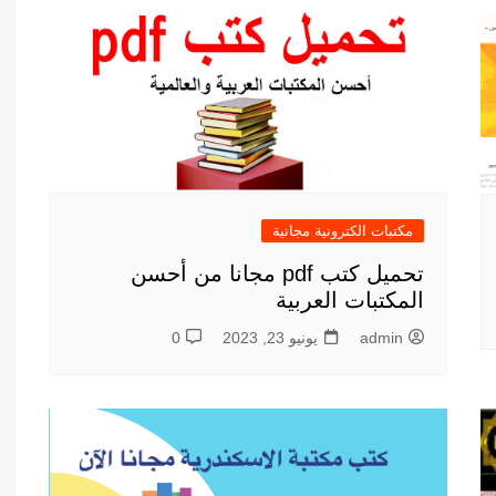
أدب عربي
الفكر والفلسفة
الإعلام والاتصال
التنمية البشرية وتطوير الذات
دراسات في التاريخ
دراسات قانونية
مكتبات الكترونية مجانية
علوم الفقه والحديث
تحميل كتب pdf مجانا من أحسن
المكتبات العربية
admin
يونيو 23, 2023
0