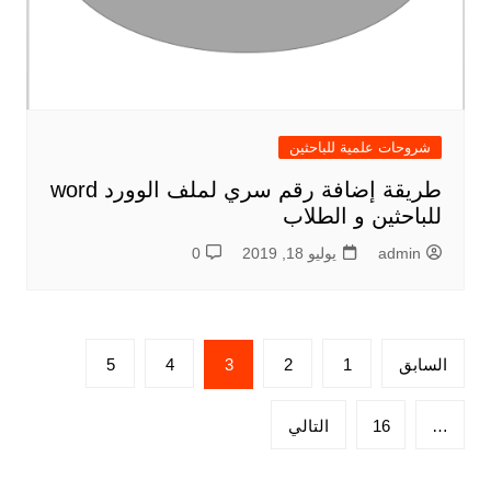
شروحات علمية للباحثين
طريقة إضافة رقم سري لملف الوورد word
للباحثين و الطلاب
admin
يوليو 18, 2019
0
تعدد
السابق
1
2
3
4
5
صفحات
المقالات
…
16
التالي