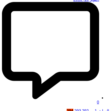
0
السابق
1
…
292
293
294