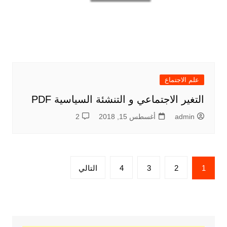
علم الاجتماع
اﻟﺘﻐﻴﺮ اﻻﺟﺘﻤﺎﻋﻲ و اﻟﺘﻨﺸﺌﺔ اﻟﺴﻴﺎﺳﻴﺔ PDF
admin
أغسطس 15, 2018
2
تعدد
1
2
3
4
التالي
صفحات
المقالات