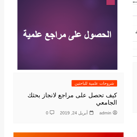
أدب عربي
الفكر والفلسفة
الإعلام والاتصال
التنمية البشرية وتطوير الذات
دراسات في التاريخ
دراسات قانونية
علوم الفقه والحديث
شروحات علمية للباحثين
كيف تحصل على مراجع لانجاز بحثك
الجامعي
admin
أبريل 24, 2019
0