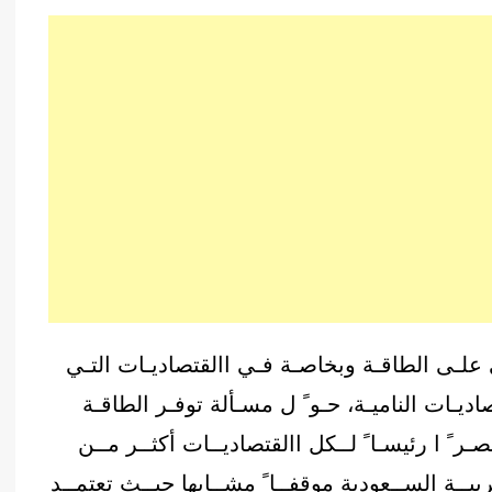
 علـى الطاقـة وبخاصـة فـي االقتصاديـات التـي
اديـات الناميـة، حـو ً ل مسـألة توفـر الطاقـة
 ً ا رئيسـا ً لــكل االقتصاديــات أكثــر مــن
يــة الســعودية موقفــا ً مشــابها حيــث تعتمــد