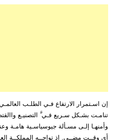
إن اسـتمرار الارتفاع فـي الطلـب العالمـي
تنامـت بشـكل سـريع فـي َّ التصنيـع واالقتص
وأمنهـا إلـى مسـألة جيوسياسـية هامـة وعنصـر
أي وقــت مضــى. إذ تواجــه المملكــة العرب