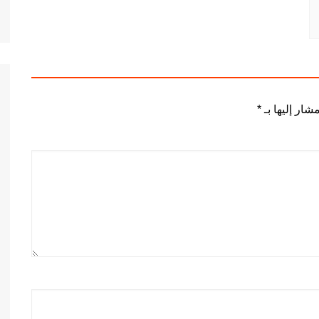
شار إليها بـ
*