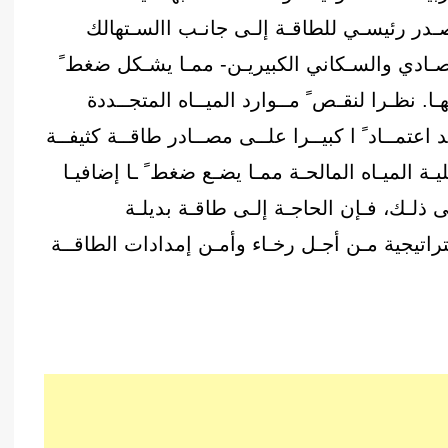
در رئيسـي للطاقـة إلـى جانـب االسـتهالك
لقتصـادي والسـكاني الكبيريـن- ممـا يشـكل ضغط ً
ـا. نظـرا لنقـص ً مــوارد الميــاه المتجــددة
 اعتمــاد ً ا كبيــرا علــى مصــادر طاقــة كثيفــة
ـة الميـاه المالحـة ممـا يضـع ضغط ً ـا إضافيـا
ى ذلـك، فـإن الحاجـة إلـى طاقـة بديلـة
راتيجية مـن أجـل رخـاء وأمـن إمدادات الطاقــة