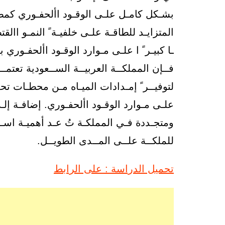
بشـكل كامـل علـى الوقـود األحفـوري كمصـ
المتزايـد للطاقـة علـى خلفيـة ً النمـو اا
ـا كبيـر ً ا علـى مـوارد الوقـود األحفـوري به
فــإن المملكــة العربيــة الســعودية تعتمــد
لتوفيــر ً إمـدادات الميـاه مـن محطـات تحلي
علـى مـوارد الوقـود األحفـوري. إضافـة إلـ
ومتجـددة فـي المملكـة تُ عـد أهميـة اسـت
للملكــة علــى المــدى الطويــل.
تحميل الدراسة : على الرابط