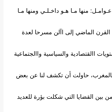
وامـل: منها مـا هـو داخـلـي ومنها مـا
 القرن الماضي إلى اآلن مسرحا لعدة
يات االقتصادية والسياسية واالجتماعية
بالمغرب، حاولت أن تكشف لنا عن بعض
ن بين القضايا التي شكلت بؤرة للعديد