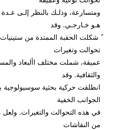
ومتسارعة، وذلـك بالنظر إلـى عـدة عـ
هـو خـارجـي. وقد
ً شكلت الحقبة الممتدة من ستينيات
تحوالت وتغيرات
عميقة، شملت مختلف األبعاد والمستو
والثقافية. وقد
انطلقت حركية بحثية سوسيولوجية 
الجوانب الخفية
في هذه التحوالت والتغيرات. ولعل م
من النقاشات