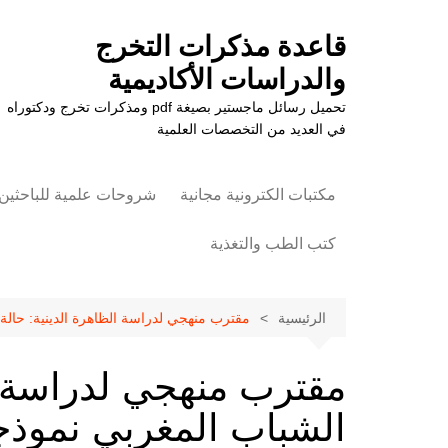
لتجاوز
لى
قاعدة مذكرات التخرج
لمحتوى
والدراسات الأكاديمية
تحميل رسائل ماجستير بصيغة pdf ومذكرات تخرج ودكتوراه
في العديد من التخصصات العلمية
مكتبات الكترونية مجانية
شروحات علمية للباحثين
كتب الطب والتغذية
علوم الزراعة
الرئيسية
مقترب منهجي لدراسة الظاهرة الدينية: حالة ال
مقترب منهجي لدراسة ال
الشباب المغربي نموذجا F