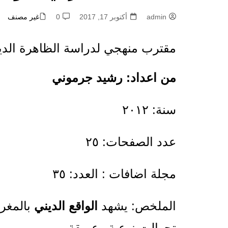
admin
أكتوبر 17, 2017
0
غير مصنف
مقترب منهجي لدراسة الظاهرة الدينية
من اعداد: رشيد جرموني
سنة: ٢٠١٢
عدد الصفحات: ٢٥
مجلة اضافات : العدد: ٣٥
الملخص: يشهد
الواقع الديني
بالمغرب
تحوالت نوعية وعميقة