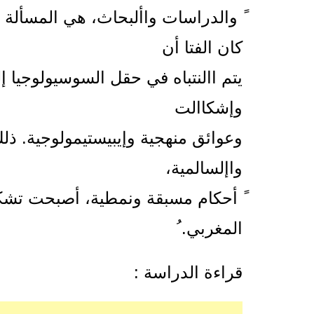
ً والدراسات واألبحاث، هي المسألة ال
كان الفتا أن
يتم االنتباه في حقل السوسيولوجيا إ
وإشكاالت
وعوائق منهجية وإيبيستيمولوجية. ذل
واإلسالمية،
ً أحكام مسبقة ونمطية، أصبحت تشك
المغربي. ُ
قراءة الدراسة :