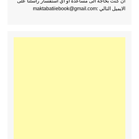
ان كنت بحاجة الى مساعدة او اي استفسار راسلنا على
الايميل التالي :maktabatiiebook@gmail.com