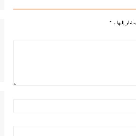
شار إليها بـ
*