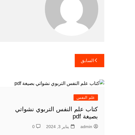
تصفّح
السابق
المقالات
علم النفس
كتاب علم النفس التربوي نشواتي
بصيغة pdf
admin
يناير 3, 2024
0