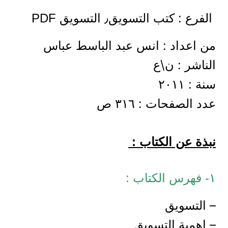
الفرع : كتب التسويق٫ التسويق PDF
من اعداد : انس عبد الباسط عباس
الناشر : ن\ع
سنة : ٢٠١١
عدد الصفحات : ٣١٦ ص
نبذة عن الكتاب :
١- فهرس الكتاب :
– التسويق
– اهمية التسويق